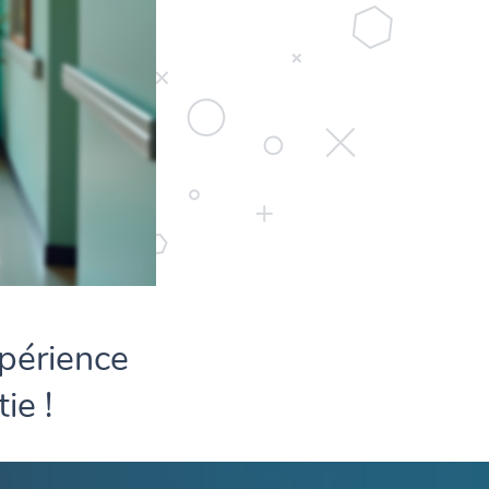
xpérience
ie !