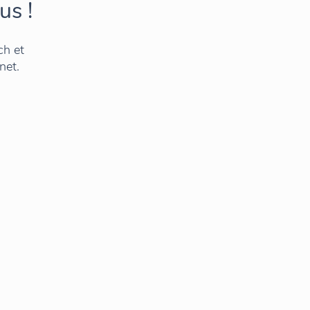
us !
ch et
net.