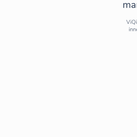
man
ViQi
inn