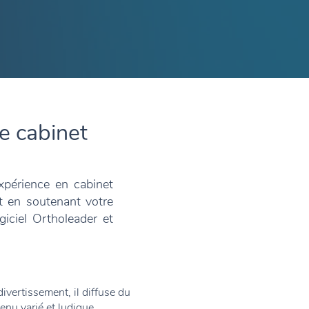
re cabinet
xpérience en cabinet
t en soutenant votre
giciel Ortholeader et
divertissement, il diffuse du
enu varié et ludique